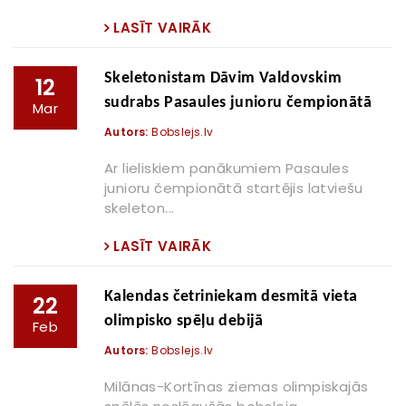
LASĪT VAIRĀK
Skeletonistam Dāvim Valdovskim
12
sudrabs Pasaules junioru čempionātā
Mar
Autors:
Bobslejs.lv
Ar lieliskiem panākumiem Pasaules
junioru čempionātā startējis latviešu
skeleton...
LASĪT VAIRĀK
Kalendas četriniekam desmitā vieta
22
olimpisko spēļu debijā
Feb
Autors:
Bobslejs.lv
Milānas-Kortīnas ziemas olimpiskajās