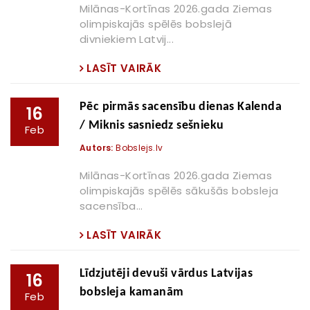
Milānas-Kortīnas 2026.gada Ziemas
olimpiskajās spēlēs bobslejā
divniekiem Latvij...
LASĪT VAIRĀK
Pēc pirmās sacensību dienas Kalenda
16
/ Miknis sasniedz sešnieku
Feb
Autors:
Bobslejs.lv
Milānas-Kortīnas 2026.gada Ziemas
olimpiskajās spēlēs sākušās bobsleja
sacensība...
LASĪT VAIRĀK
Līdzjutēji devuši vārdus Latvijas
16
bobsleja kamanām
Feb