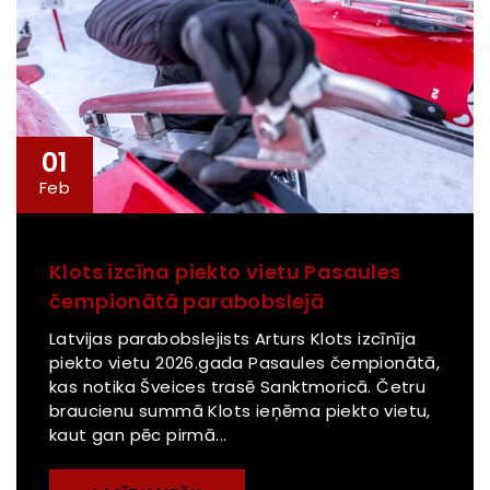
01
Feb
Klots izcīna piekto vietu Pasaules
čempionātā parabobslejā
Latvijas parabobslejists Arturs Klots izcīnīja
piekto vietu 2026.gada Pasaules čempionātā,
kas notika Šveices trasē Sanktmoricā. Četru
braucienu summā Klots ieņēma piekto vietu,
kaut gan pēc pirmā...