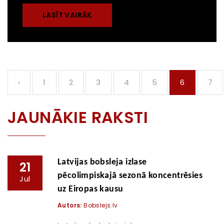
LASĪT VAIRĀK
‹
1
2
3
4
5
6
7
JAUNĀKIE RAKSTI
Latvijas bobsleja izlase
21
pēcolimpiskajā sezonā koncentrēsies
Jul
uz Eiropas kausu
Autors:
Bobslejs.lv