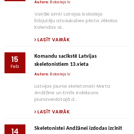
Autors:
Bobslejs.lv
Vairāki simti Latvijas bobsleja
līdzjutēju atsaukušies pilota Jēkaba
Kalendas ai...
LASĪT VAIRĀK
Komandu sacīkstē Latvijas
15
skeletonistiem 13.vieta
Feb
Autors:
Bobslejs.lv
Latvijas jaunie skeletonisti Marta
Andžāne un Emīls Indriksons
jaunizveidotajā d...
LASĪT VAIRĀK
Skeletonistei Andžānei izdodas izcīnīt
14