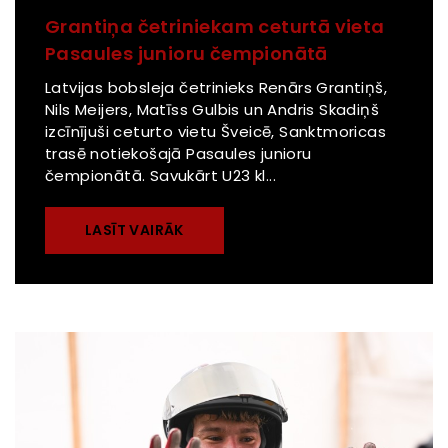
Grantiņa četriniekam ceturtā vieta
Pasaules junioru čempionātā
Latvijas bobsleja četrinieks Renārs Grantiņš,
Nils Meijers, Matīss Gulbis un Andris Skadiņš
izcīnījuši ceturto vietu Šveicē, Sanktmoricas
trasē notiekošajā Pasaules junioru
čempionātā. Savukārt U23 kl...
LASĪT VAIRĀK