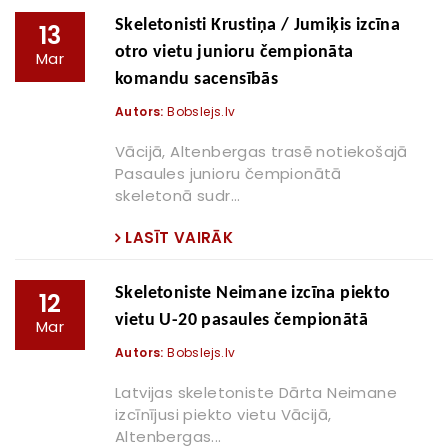
Skeletonisti Krustiņa / Jumiķis izcīna
13
otro vietu junioru čempionāta
Mar
komandu sacensībās
Autors:
Bobslejs.lv
Vācijā, Altenbergas trasē notiekošajā
Pasaules junioru čempionātā
skeletonā sudr...
LASĪT VAIRĀK
Skeletoniste Neimane izcīna piekto
12
vietu U-20 pasaules čempionātā
Mar
Autors:
Bobslejs.lv
Latvijas skeletoniste Dārta Neimane
izcīnījusi piekto vietu Vācijā,
Altenbergas...