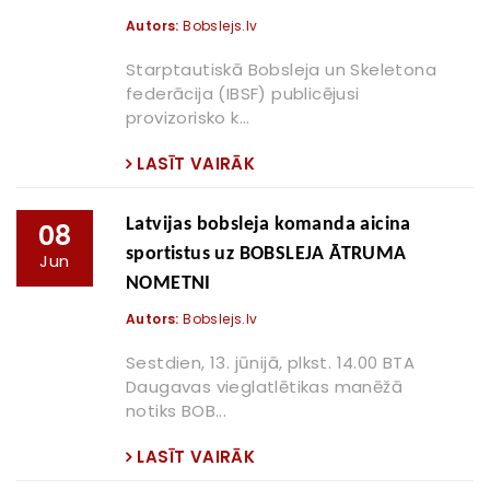
Autors:
Bobslejs.lv
Starptautiskā Bobsleja un Skeletona
federācija (IBSF) publicējusi
provizorisko k...
LASĪT VAIRĀK
Latvijas bobsleja komanda aicina
08
sportistus uz BOBSLEJA ĀTRUMA
Jun
NOMETNI
Autors:
Bobslejs.lv
Sestdien, 13. jūnijā, plkst. 14.00 BTA
Daugavas vieglatlētikas manēžā
notiks BOB...
LASĪT VAIRĀK