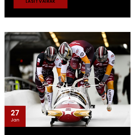
LASĪT VAIRĀK
27
Jan