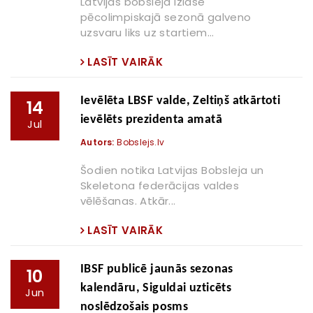
Latvijas bobsleja izlase
pēcolimpiskajā sezonā galveno
uzsvaru liks uz startiem...
LASĪT VAIRĀK
Ievēlēta LBSF valde, Zeltiņš atkārtoti
14
ievēlēts prezidenta amatā
Jul
Autors:
Bobslejs.lv
Šodien notika Latvijas Bobsleja un
Skeletona federācijas valdes
vēlēšanas. Atkār...
LASĪT VAIRĀK
IBSF publicē jaunās sezonas
10
kalendāru, Siguldai uzticēts
Jun
noslēdzošais posms