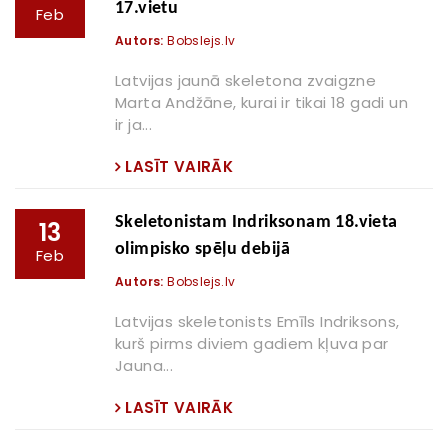
17.vietu
Feb
Autors:
Bobslejs.lv
Latvijas jaunā skeletona zvaigzne
Marta Andžāne, kurai ir tikai 18 gadi un
ir ja...
LASĪT VAIRĀK
Skeletonistam Indriksonam 18.vieta
13
olimpisko spēļu debijā
Feb
Autors:
Bobslejs.lv
Latvijas skeletonists Emīls Indriksons,
kurš pirms diviem gadiem kļuva par
Jauna...
LASĪT VAIRĀK