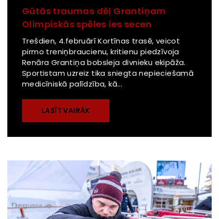
Gūtās traumas dēļ Grantiņam
Olimpiskās spēles ies secen
Trešdien, 4.februārī Kortīnas trasē, veicot
pirmo treniņbraucienu, kritienu piedzīvoja
Renāra Grantiņa bobsleja divnieku ekipāža.
Sportistam uzreiz tika sniegta nepieciešamā
medicīniskā palīdzība, kā...
LASĪT VAIRĀK