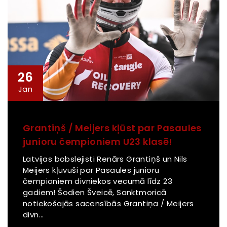
26
Jan
Grantiņš / Meijers kļūst par Pasaules
junioru čempioniem U23 klasē!
Latvijas bobslejisti Renārs Grantiņš un Nils
Meijers kļuvuši par Pasaules junioru
čempioniem divniekos vecumā līdz 23
gadiem! Šodien Šveicē, Sanktmoricā
notiekošajās sacensībās Grantiņa / Meijers
divn...