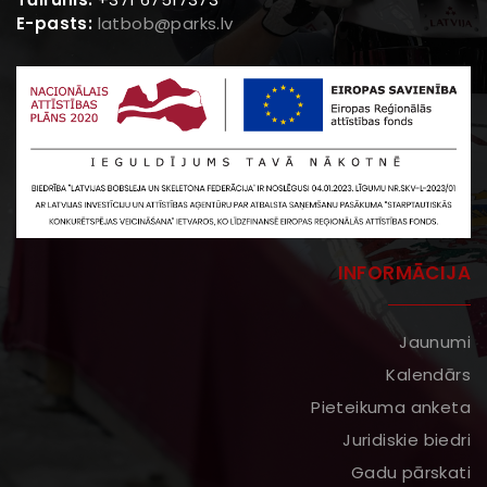
E-pasts:
latbob@parks.lv
INFORMĀCIJA
Jaunumi
Kalendārs
Pieteikuma anketa
Juridiskie biedri
Gadu pārskati