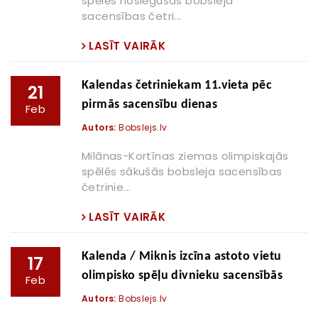
spēlēs noslēgušās bobsleja
sacensības četri...
LASĪT VAIRĀK
Kalendas četriniekam 11.vieta pēc
21
pirmās sacensību dienas
Feb
Autors:
Bobslejs.lv
Milānas-Kortīnas ziemas olimpiskajās
spēlēs sākušās bobsleja sacensības
četrinie...
LASĪT VAIRĀK
Kalenda / Miknis izcīna astoto vietu
17
olimpisko spēļu divnieku sacensībās
Feb
Autors:
Bobslejs.lv