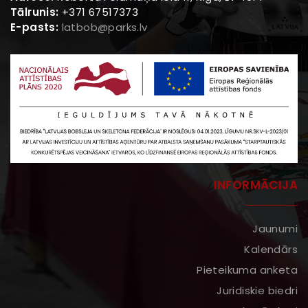
Tālrunis:
+371 67517373
E-pasts:
latbob@parks.lv
INFORMĀCIJA
Jaunumi
Kalendārs
Pieteikuma anketa
Juridiskie biedri