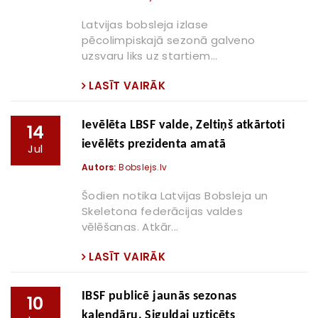
Latvijas bobsleja izlase
pēcolimpiskajā sezonā galveno
uzsvaru liks uz startiem...
LASĪT VAIRĀK
Ievēlēta LBSF valde, Zeltiņš atkārtoti
14
ievēlēts prezidenta amatā
Jul
Autors:
Bobslejs.lv
Šodien notika Latvijas Bobsleja un
Skeletona federācijas valdes
vēlēšanas. Atkār...
LASĪT VAIRĀK
IBSF publicē jaunās sezonas
10
kalendāru, Siguldai uzticēts