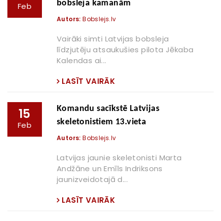
bobsleja kamanām
Feb
Autors:
Bobslejs.lv
Vairāki simti Latvijas bobsleja
līdzjutēju atsaukušies pilota Jēkaba
Kalendas ai...
LASĪT VAIRĀK
Komandu sacīkstē Latvijas
15
skeletonistiem 13.vieta
Feb
Autors:
Bobslejs.lv
Latvijas jaunie skeletonisti Marta
Andžāne un Emīls Indriksons
jaunizveidotajā d...
LASĪT VAIRĀK