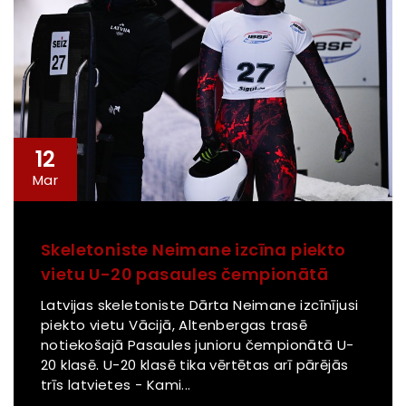
12
Mar
Skeletoniste Neimane izcīna piekto
vietu U-20 pasaules čempionātā
Latvijas skeletoniste Dārta Neimane izcīnījusi
piekto vietu Vācijā, Altenbergas trasē
notiekošajā Pasaules junioru čempionātā U-
20 klasē. U-20 klasē tika vērtētas arī pārējās
trīs latvietes - Kami...