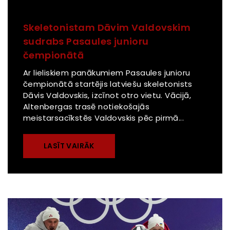
Skeletonistam Dāvim Valdovskim
sudrabs Pasaules junioru
čempionātā
Ar lieliskiem panākumiem Pasaules junioru
čempionātā startējis latviešu skeletonists
Dāvis Valdovskis, izcīnot otro vietu. Vācijā,
Altenbergas trasē notiekošajās
meistarsacīkstēs Valdovskis pēc pirmā...
LASĪT VAIRĀK