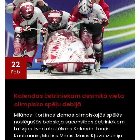
22
Feb
Kalendas četriniekam desmitā vieta
olimpisko spēļu debijā
Milānas-Kortīnas ziemas olimpiskajās spēlēs
noslēgušās bobsleja sacensības četriniekiem.
Latvijas kvartets Jēkabs Kalenda, Lauris
Kaufmanis, Matīss Miknis, Mairis Kļava izcīnīja