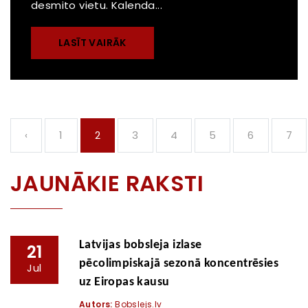
desmito vietu. Kalenda...
LASĪT VAIRĀK
‹
1
2
3
4
5
6
7
JAUNĀKIE RAKSTI
Latvijas bobsleja izlase
21
pēcolimpiskajā sezonā koncentrēsies
Jul
uz Eiropas kausu
Autors:
Bobslejs.lv