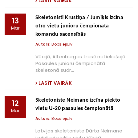
LASĪT VAIRĀK
Skeletonisti Krustiņa / Jumiķis izcīna
13
otro vietu junioru čempionāta
Mar
komandu sacensībās
Autors:
Bobslejs.lv
Vācijā, Altenbergas trasē notiekošajā
Pasaules junioru čempionātā
skeletonā sudr...
LASĪT VAIRĀK
Skeletoniste Neimane izcīna piekto
12
vietu U-20 pasaules čempionātā
Mar
Autors:
Bobslejs.lv
Latvijas skeletoniste Dārta Neimane
izcīnījusi piekto vietu Vācijā,