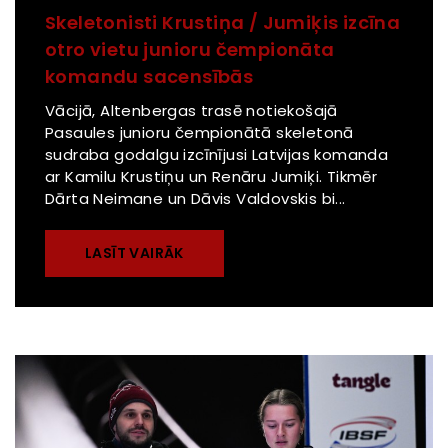
Skeletonisti Krustiņa / Jumiķis izcīna
otro vietu junioru čempionāta
komandu sacensībās
Vācijā, Altenbergas trasē notiekošajā
Pasaules junioru čempionātā skeletonā
sudraba godalgu izcīnījusi Latvijas komanda
ar Kamilu Krustiņu un Renāru Jumiķi. Tikmēr
Dārta Neimane un Dāvis Valdovskis bi...
LASĪT VAIRĀK