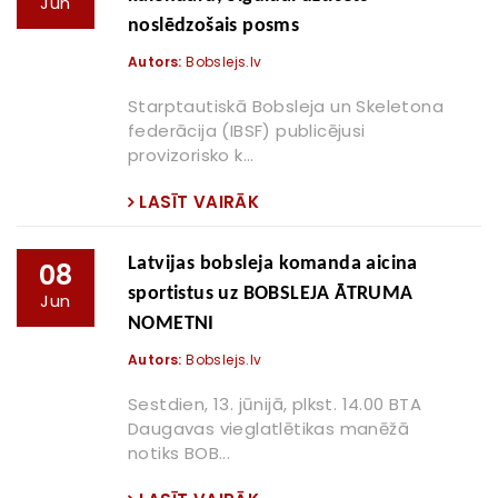
Jun
noslēdzošais posms
Autors:
Bobslejs.lv
Starptautiskā Bobsleja un Skeletona
federācija (IBSF) publicējusi
provizorisko k...
LASĪT VAIRĀK
Latvijas bobsleja komanda aicina
08
sportistus uz BOBSLEJA ĀTRUMA
Jun
NOMETNI
Autors:
Bobslejs.lv
Sestdien, 13. jūnijā, plkst. 14.00 BTA
Daugavas vieglatlētikas manēžā
notiks BOB...