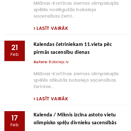
Milānas-Kortīnas ziemas olimpiskajās
spēlēs noslēgušās bobsleja
sacensības četri...
LASĪT VAIRĀK
Kalendas četriniekam 11.vieta pēc
21
pirmās sacensību dienas
Feb
Autors:
Bobslejs.lv
Milānas-Kortīnas ziemas olimpiskajās
spēlēs sākušās bobsleja sacensības
četrinie...
LASĪT VAIRĀK
Kalenda / Miknis izcīna astoto vietu
17
olimpisko spēļu divnieku sacensībās
Feb