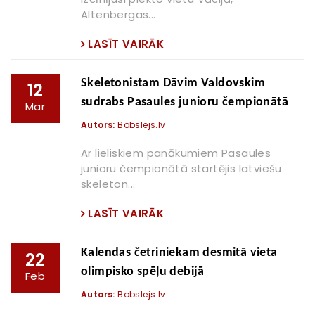
Altenbergas...
LASĪT VAIRĀK
Skeletonistam Dāvim Valdovskim
12
sudrabs Pasaules junioru čempionātā
Mar
Autors:
Bobslejs.lv
Ar lieliskiem panākumiem Pasaules
junioru čempionātā startējis latviešu
skeleton...
LASĪT VAIRĀK
Kalendas četriniekam desmitā vieta
22
olimpisko spēļu debijā
Feb
Autors:
Bobslejs.lv