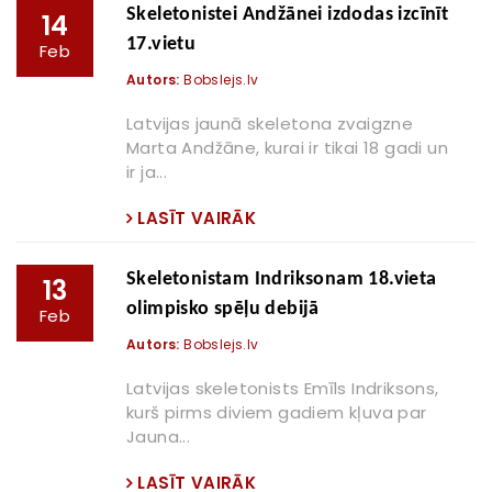
Skeletonistei Andžānei izdodas izcīnīt
14
17.vietu
Feb
Autors:
Bobslejs.lv
Latvijas jaunā skeletona zvaigzne
Marta Andžāne, kurai ir tikai 18 gadi un
ir ja...
LASĪT VAIRĀK
Skeletonistam Indriksonam 18.vieta
13
olimpisko spēļu debijā
Feb
Autors:
Bobslejs.lv
Latvijas skeletonists Emīls Indriksons,
kurš pirms diviem gadiem kļuva par
Jauna...
LASĪT VAIRĀK