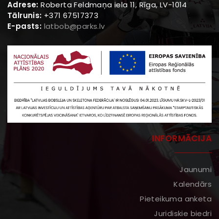
Adrese:
Roberta Feldmaņa iela 11, Rīga, LV-1014
Tālrunis:
+371 67517373
E-pasts:
latbob@parks.lv
INFORMĀCIJA
Jaunumi
Kalendārs
Pieteikuma anketa
Juridiskie biedri