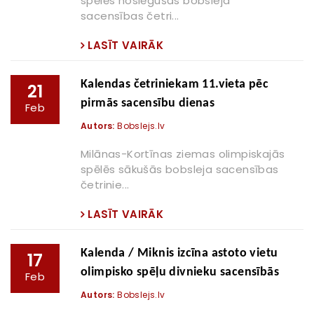
spēlēs noslēgušās bobsleja
sacensības četri...
LASĪT VAIRĀK
Kalendas četriniekam 11.vieta pēc
21
pirmās sacensību dienas
Feb
Autors:
Bobslejs.lv
Milānas-Kortīnas ziemas olimpiskajās
spēlēs sākušās bobsleja sacensības
četrinie...
LASĪT VAIRĀK
Kalenda / Miknis izcīna astoto vietu
17
olimpisko spēļu divnieku sacensībās
Feb
Autors:
Bobslejs.lv