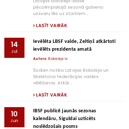
Latvijas bobsleja izlase
pēcolimpiskajā sezonā galveno
uzsvaru liks uz startiem...
LASĪT VAIRĀK
Ievēlēta LBSF valde, Zeltiņš atkārtoti
14
ievēlēts prezidenta amatā
Jul
Autors:
Bobslejs.lv
Šodien notika Latvijas Bobsleja un
Skeletona federācijas valdes
vēlēšanas. Atkār...
LASĪT VAIRĀK
IBSF publicē jaunās sezonas
10
kalendāru, Siguldai uzticēts
Jun
noslēdzošais posms