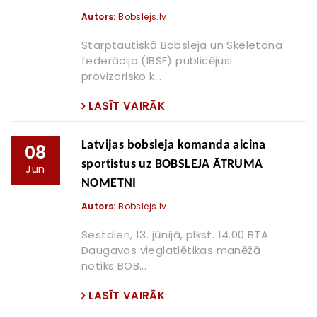
Autors:
Bobslejs.lv
Starptautiskā Bobsleja un Skeletona
federācija (IBSF) publicējusi
provizorisko k...
LASĪT VAIRĀK
Latvijas bobsleja komanda aicina
08
sportistus uz BOBSLEJA ĀTRUMA
Jun
NOMETNI
Autors:
Bobslejs.lv
Sestdien, 13. jūnijā, plkst. 14.00 BTA
Daugavas vieglatlētikas manēžā
notiks BOB...
LASĪT VAIRĀK