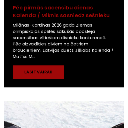
Pēc pirmās sacensību dienas
Kalenda / Miknis sasniedz sešnieku
Milānas-Kortīnas 2026.gada Ziemas
olimpiskajās spēlēs sākušās bobsleja
sacensības vīriešiem divnieku konkurencē.
Pēc aizvadīties diviem no četriem
braucieniem, Latvijas duets Jēkabs Kalenda /
Matīss M...
LASĪT VAIRĀK