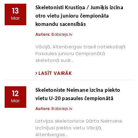
Skeletonisti Krustiņa / Jumiķis izcīna
13
otro vietu junioru čempionāta
Mar
komandu sacensībās
Autors:
Bobslejs.lv
Vācijā, Altenbergas trasē notiekošajā
Pasaules junioru čempionātā
skeletonā sudr...
LASĪT VAIRĀK
Skeletoniste Neimane izcīna piekto
12
vietu U-20 pasaules čempionātā
Mar
Autors:
Bobslejs.lv
Latvijas skeletoniste Dārta Neimane
izcīnījusi piekto vietu Vācijā,
Altenbergas...