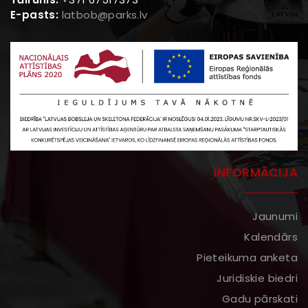
E-pasts:
latbob@parks.lv
INFORMĀCIJA
Jaunumi
Kalendārs
Pieteikuma anketa
Juridiskie biedri
Gadu pārskati