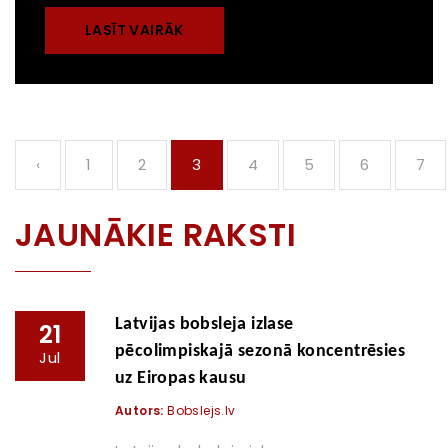
LASĪT VAIRĀK
‹
1
2
3
4
5
6
7
JAUNĀKIE RAKSTI
Latvijas bobsleja izlase
21
pēcolimpiskajā sezonā koncentrēsies
Jul
uz Eiropas kausu
Autors:
Bobslejs.lv