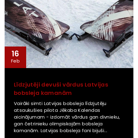
16
Feb
Līdzjutēji devuši vārdus Latvijas
bobsleja kamanām
Vairāki simti Latvijas bobsleja līdzjutēju
atsaukušies pilota Jēkaba Kalendas
aicinājumam - izdomāt vārdus gan divnieku,
gan četrinieku olimpiskajām bobsleja
kamanām. Latvijas bobsleja fani bijuši...