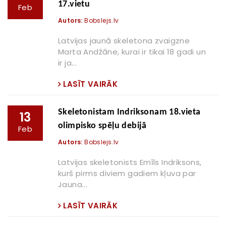
17.vietu
Feb
Autors:
Bobslejs.lv
Latvijas jaunā skeletona zvaigzne
Marta Andžāne, kurai ir tikai 18 gadi un
ir ja...
LASĪT VAIRĀK
Skeletonistam Indriksonam 18.vieta
13
olimpisko spēļu debijā
Feb
Autors:
Bobslejs.lv
Latvijas skeletonists Emīls Indriksons,
kurš pirms diviem gadiem kļuva par
Jauna...
LASĪT VAIRĀK