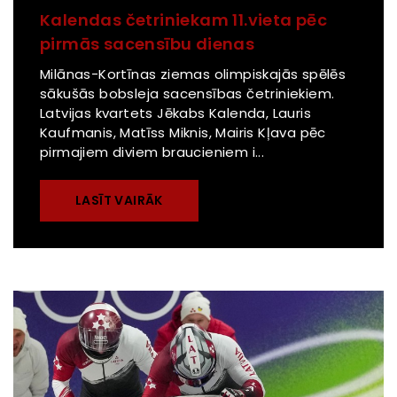
Kalendas četriniekam 11.vieta pēc
pirmās sacensību dienas
Milānas-Kortīnas ziemas olimpiskajās spēlēs
sākušās bobsleja sacensības četriniekiem.
Latvijas kvartets Jēkabs Kalenda, Lauris
Kaufmanis, Matīss Miknis, Mairis Kļava pēc
pirmajiem diviem braucieniem i...
LASĪT VAIRĀK