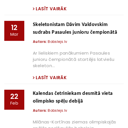
LASĪT VAIRĀK
Skeletonistam Dāvim Valdovskim
12
sudrabs Pasaules junioru čempionātā
Mar
Autors:
Bobslejs.lv
Ar lieliskiem panākumiem Pasaules
junioru čempionātā startējis latviešu
skeleton...
LASĪT VAIRĀK
Kalendas četriniekam desmitā vieta
22
olimpisko spēļu debijā
Feb
Autors:
Bobslejs.lv
Milānas-Kortīnas ziemas olimpiskajās