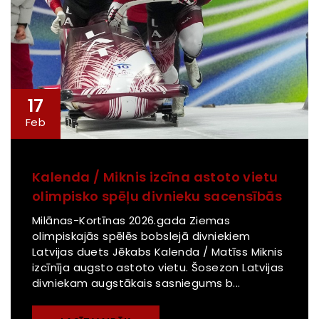
17
Feb
Kalenda / Miknis izcīna astoto vietu
olimpisko spēļu divnieku sacensībās
Milānas-Kortīnas 2026.gada Ziemas
olimpiskajās spēlēs bobslejā divniekiem
Latvijas duets Jēkabs Kalenda / Matīss Miknis
izcīnīja augsto astoto vietu. Šosezon Latvijas
divniekam augstākais sasniegums b...