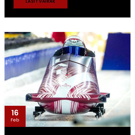
LASĪT VAIRĀK
16
Feb