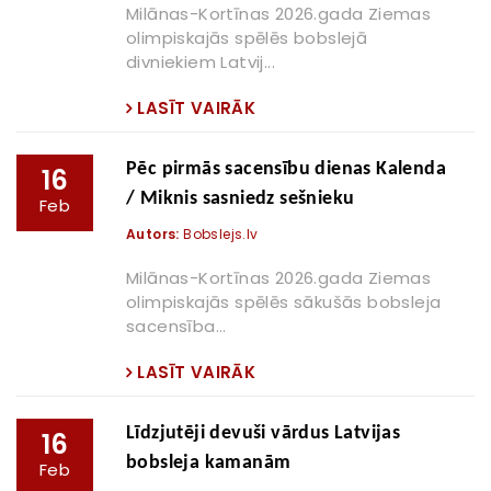
Milānas-Kortīnas 2026.gada Ziemas
olimpiskajās spēlēs bobslejā
divniekiem Latvij...
LASĪT VAIRĀK
Pēc pirmās sacensību dienas Kalenda
16
/ Miknis sasniedz sešnieku
Feb
Autors:
Bobslejs.lv
Milānas-Kortīnas 2026.gada Ziemas
olimpiskajās spēlēs sākušās bobsleja
sacensība...
LASĪT VAIRĀK
Līdzjutēji devuši vārdus Latvijas
16
bobsleja kamanām
Feb