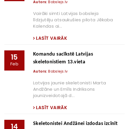
Autors:
Bobslejs.lv
Vairāki simti Latvijas bobsleja
līdzjutēju atsaukušies pilota Jēkaba
Kalendas ai...
LASĪT VAIRĀK
Komandu sacīkstē Latvijas
15
skeletonistiem 13.vieta
Feb
Autors:
Bobslejs.lv
Latvijas jaunie skeletonisti Marta
Andžāne un Emīls Indriksons
jaunizveidotajā d...
LASĪT VAIRĀK
Skeletonistei Andžānei izdodas izcīnīt
14