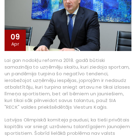
09
Apr
Lai gan nodokļu reforma 2018. gadā būtiski
samazināja to uzņēmēju skaitu, kuri ziedoja sportam,
un pandēmija turpina šo negatīvo tendenci,
ierobežojot uzņēmēju iespējas, joprojām ir nedaudz
atbalstītāju, kuri turpina sniegt artavu ne tikai izlases
līmeņa sportistiem, bet arī bērniem un jauniešiem,
kuri tikai sāk pilnveidot savus talantus, pauž SIA
"RECK" valdes priekšsēdētājs Viesturs Kaģis.
Latvijas Olimpiskā komiteja paudusi, ka tieši privātais
kapitāls var sniegt uzrāvienu talantīgajiem jaunajiem
sportistiem. Šobrīd lielākā problēma nav valsts