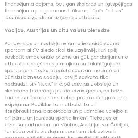
finansējuma apjoms, bet gan skaidras un ilgtspējīgas
finansējuma programmas trūkums, tāpēc "robus"
jācenšas aizpildīt ar uzņēmēju atbalstu.
Vācijas, Austrijas un citu valstu pieredze
Pandēmijas un nodokļu reformu iespaidā šobrīd
sportam aktīvi ziedo tikai tie uzņēmēji, kuri spēj
saskatīt emocionālo prizmu un gūt gandarījumu no
atbalsta sniegšanas jaunajiem un talantīgajiem
sportistiem. To, ka atbalsts sportam nozīmē arī
būtisku biznesa sadaļu, Latvijā saskata tikai
nedaudzi. SIA "RECK" ir kopā Latvijas Bobsleja un
skeletona federāciju jau daudzus gadus, no brīža,
kad mūsu čempioniem nebija pat pienācīga starta
ekipējuma. Papildus tam atbalstīta arī
riteņbraukšana, basketbola un pludmales volejbols,
arī bērnu un jauniešu sporta līmenī. Tiekoties ar
biznesa partneriem no Vācijas, Austrijas vai Čehijas,
kur šāda veida ziedojumi sportam tiek uztverti