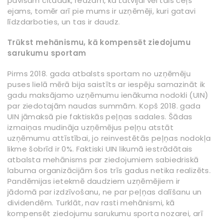
pavisam citādāk, redzam, ka Latvijai vēl tāls ceļš
ejams, tomēr arī pie mums ir uzņēmēji, kuri gatavi
līdzdarboties, un tas ir daudz.
Trūkst mehānismu, kā kompensēt ziedojumu
sarukumu sportam
Pirms 2018. gada atbalsts sportam no uzņēmēju
puses lielā mērā bija saistīts ar iespēju samazināt ik
gadu maksājamo uzņēmumu ienākuma nodokli (UIN)
par ziedotajām naudas summām. Kopš 2018. gada
UIN jāmaksā pie faktiskās peļņas sadales. Šādas
izmaiņas mudināja uzņēmējus peļņu atstāt
uzņēmumu attīstībai, jo reinvestētās peļņas nodokļa
likme šobrīd ir 0%. Faktiski UIN likumā iestrādātais
atbalsta mehānisms par ziedojumiem sabiedriskā
labuma organizācijām šos trīs gadus netika realizēts.
Pandēmijas ietekmē daudziem uzņēmējiem ir
jādomā par izdzīvošanu, ne par peļņas dalīšanu un
dividendēm. Turklāt, nav rasti mehānismi, kā
kompensēt ziedojumu sarukumu sporta nozarei, arī