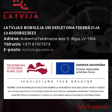
LATVIJAS BOBSLEJA UN SKELETONA FEDERĀCIJA
LV40008023533
Adrese:
Roberta Feldmaņa iela 11, Rīga, LV-1014
Tālrunis:
+371 67517373
E-pasts:
latbob@parks.lv
INFORMĀCIJA