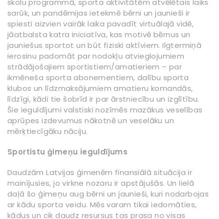
skolu programmā, sporta aktivitātēm atvēlētais laiks
sarūk, un pandēmijas ietekmē bērni un jaunieši ir
spiesti aizvien vairāk laika pavadīt virtuālajā vidē,
jāatbalsta katra iniciatīva, kas motivē bērnus un
jauniešus sportot un būt fiziski aktīviem. Ilgtermiņā
ierosinu padomāt par nodokļu atvieglojumiem
strādājošajiem sportistiem/amatieriem – par
ikmēneša sporta abonementiem, dalību sporta
klubos un līdzmaksājumiem amatieru komandās,
līdzīgi, kādi tie šobrīd ir par ārstniecību un izglītību.
Šie ieguldījumi valstiski nozīmēs mazākus veselības
aprūpes izdevumus nākotnē un veselāku un
mērķtiecīgāku nāciju.
Sportistu ģimeņu ieguldījums
Daudzām Latvijas ģimenēm finansiālā situācija ir
mainījusies, jo virkne nozaru ir apstājušās. Un lielā
daļā šo ģimeņu aug bērni un jaunieši, kuri nodarbojas
ar kādu sporta veidu. Mēs varam tikai iedomāties,
kādus un cik daudz resursus tas prasa no visas