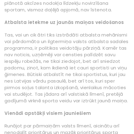
plānotā akcīzes nodokļa līdzekļu novirzīšana
sportam, vismaz daļējā apjomā, nav īstenota.
Atbalsta ietekme uz jaunās maiņas veidošanos
Tas, vai un cik ātri tiks izstrādāti atbalsta mehānismi
vai pārdomāta un ilgtermiņa valsts atbalsta sadales
programma, ir politikas veidotāju pārziņā. Kamēr tas
nav noticis, uzņēmēji var censties palīdzēt savu
iespēju robežās, ne tikai ziedojot, bet arī sniedzot
padomu, zinot, kam ikdienā iet cauri sportisti un viņu
ģimenes. Būtiski atbalstīt ne tikai sportistus, kuri jau
nes Latvijas vārdu pasaulē, bet arī tos, kuri sper
pirmos soļus talanta izkopšanā, vienlaikus mācoties
vai studējot. Tas jādara arī valstiskā līmenī, pretējā
gadījumā virknē sporta veidu var iztrūkt jaunā maiņa.
Vienādi apstākļi visiem jauniešiem
Runājot par pārmaiņām valsts līmenī, aicinātu arī
nenodalīt prioritārus un mazāk prioritārus sporta