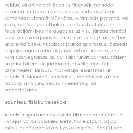
veidus, kā arī neieciklēties uz finansējuma sadali
atkarībā no tā, vai sporta veids ir individuāls vai
komandas. Vienmēr būs kāds, kuram būs par maz, vai
kāds, kurš saņem atbalstu no starptautiskajām
federācijām, bet, neraugoties uz visu, jārada vienādi
apstākļi visiem jauniešiem, kuri vēlas augt, attīstīties
un pierādīt sevi. Atbalstot jaunos sportistus, jāsniedz
iespēja sagatavoties līdz noteiktam līmenim, pēc
kura sasniegšanas jau var sākt runāt par rezultātiem
un prioritātēm. Un jārada arī labvēlīgi apstākļi
uzņēmējiem, lai būtu motivācija iesaistīties un
atbalstīt. Manuprāt, nekādi citi mehānismi kā vien
nodokļu atlaides, nebūs tik iedarbīgi, kā
nepieciešams.
Jauniešu fiziskā veselība
Atbalsts sportam nav stāsts tikai par medaļām un
Latvijas vārdu pasaules kartē, tas ir stāsts arī par
mūsu jaunās paaudzes fizisko veselību. Šobrīd, kad