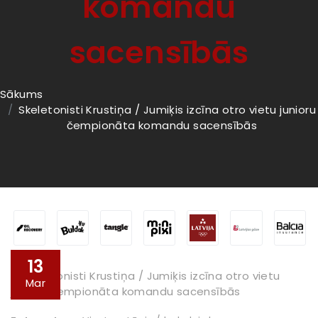
komandu
sacensībās
Sākums
Skeletonisti Krustiņa / Jumiķis izcīna otro vietu junioru
čempionāta komandu sacensībās
13
Mar