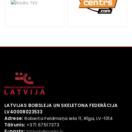
LATVIJAS BOBSLEJA UN SKELETONA FEDERĀCIJA
LV40008023533
Adrese:
Roberta Feldmaņa iela 11, Rīga, LV-1014
Tālrunis:
+371 67517373
E-pasts:
latbob@parks.lv