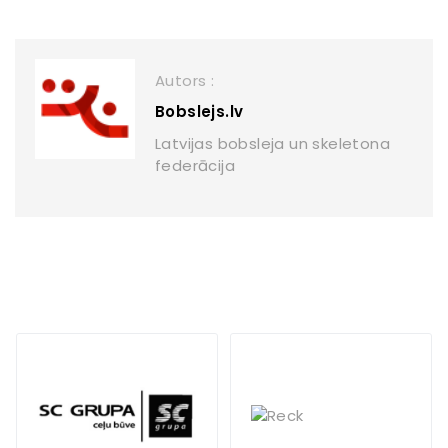
Autors :
Bobslejs.lv
Latvijas bobsleja un skeletona
federācija