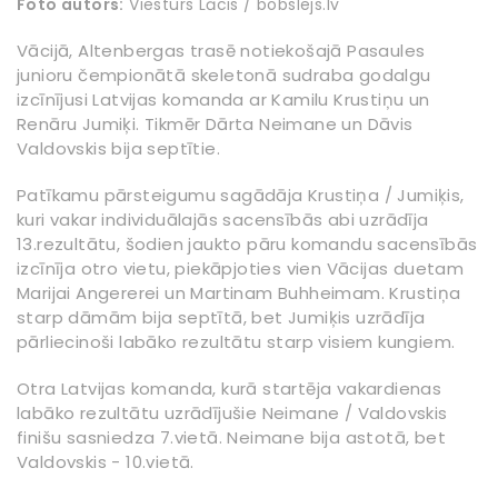
Foto autors:
Viesturs Lācis / bobslejs.lv
Vācijā, Altenbergas trasē notiekošajā Pasaules
junioru čempionātā skeletonā sudraba godalgu
izcīnījusi Latvijas komanda ar Kamilu Krustiņu un
Renāru Jumiķi. Tikmēr Dārta Neimane un Dāvis
Valdovskis bija septītie.
Patīkamu pārsteigumu sagādāja Krustiņa / Jumiķis,
kuri vakar individuālajās sacensībās abi uzrādīja
13.rezultātu, šodien jaukto pāru komandu sacensībās
izcīnīja otro vietu, piekāpjoties vien Vācijas duetam
Marijai Angererei un Martinam Buhheimam. Krustiņa
starp dāmām bija septītā, bet Jumiķis uzrādīja
pārliecinoši labāko rezultātu starp visiem kungiem.
Otra Latvijas komanda, kurā startēja vakardienas
labāko rezultātu uzrādījušie Neimane / Valdovskis
finišu sasniedza 7.vietā. Neimane bija astotā, bet
Valdovskis - 10.vietā.