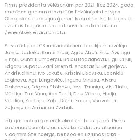
Pirms prezidenta vēlēšanām par 2021. līdz 2024. gada
darbības gadiem atskaitījās līdzšinējais Latvijas
Olimpiskās komitejas ģenerālsekretārs Kārlis Lejnieks,
uzrunas beigās atsaucot savu kandidatūru no
ģenerālsekretāra amata.
Savukārt par LOK individuālajiem locekļiem ievēlēja
Janiku Judeiku, Sandi Prūsi, Agitu Ābeli, Ēriku Āzi, Līgu
Bīriņu, Gunti Blumbergu, Baibu Bogdanovu, Līgu Cīruli,
Edgaru Dupatu, Zani Gremzi, Anastasiju Grigorjevu,
Andri Kalniņu, Ivo Lakuču, Kristīni Lisovsku, Leonīdu
Loginovu, Agri Lungeviču, Ingunu Minusu, Aivaru
Platonovu, Edgaru Stobovu, Ievu Tauniņu, Aivi Tintu,
Mārtiņu Trukšānu, Arni Tunti, Dinu Vīksnu, Hariju
Vītoliņu, Kristapu Zaļo, Diānu Zaļupi, Vsevolodu
Zeļoniju un Armandu Zvirbuli.
Intrigas nebija ģenerālsekretāra balsojumā. Pirms
šodienas asamblejas savu kandidatūru atsauca
Vladimirs Šteinbergs, bet šodien uzrunas laikā -