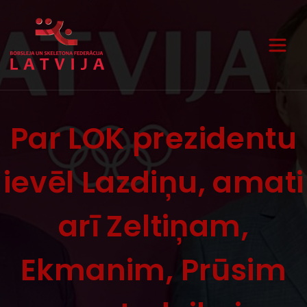
Par LOK prezidentu
ievēl Lazdiņu, amati
arī Zeltiņam,
Ekmanim, Prūsim