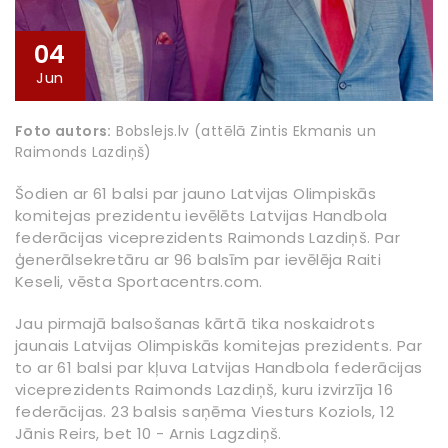
04
Jun
Foto autors:
Bobslejs.lv (attēlā Zintis Ekmanis un
Raimonds Lazdiņš)
Šodien ar 61 balsi par jauno Latvijas Olimpiskās
komitejas prezidentu ievēlēts Latvijas Handbola
federācijas viceprezidents Raimonds Lazdiņš. Par
ģenerālsekretāru ar 96 balsīm par ievēlēja Raiti
Keseli, vēsta Sportacentrs.com.
Jau pirmajā balsošanas kārtā tika noskaidrots
jaunais Latvijas Olimpiskās komitejas prezidents. Par
to ar 61 balsi par kļuva Latvijas Handbola federācijas
viceprezidents Raimonds Lazdiņš, kuru izvirzīja 16
federācijas. 23 balsis saņēma Viesturs Koziols, 12
Jānis Reirs, bet 10 - Arnis Lagzdiņš.