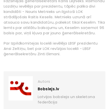
līdzšinējais ģenerālsekretārs Kārlis Lejnieks. Raimondu
Lazdiņu ievēlēja par prezidentu, tāpēc palika divi
kandidāti - Nauris Metnieks un ilgstoši LOK
strādājošais Raitis Keselis. Metnieks uzrunā arī
atsauca savu kandidatūru, paliekot tikai Keselim. Tika
lemts par atklātu balsojumu un, Keselim saņemot 96
balsis par, viņš kļuva par jauno ģenerālsekretāru.
Par Izpildkomitejas locekli ievēlēja LBSF prezidentu
Ansi Zeltiņu, bet par LOK revīzijas locekli - LBSF
ģenerālsekretāru Zinti Ekmani.
Autors :
Bobslejs.lv
Latvijas bobsleja un skeletona
federācija