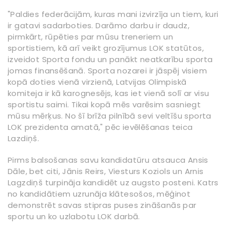
"Paldies federācijām, kuras mani izvirzīja un tiem, kuri
ir gatavi sadarboties. Darāmo darbu ir daudz,
pirmkārt, rūpēties par mūsu treneriem un
sportistiem, kā arī veikt grozījumus LOK statūtos,
izveidot Sporta fondu un panākt neatkarību sporta
jomas finansēšanā. Sporta nozarei ir jāspēj visiem
kopā doties vienā virzienā, Latvijas Olimpiskā
komiteja ir kā karognesējs, kas iet vienā solī ar visu
sportistu saimi. Tikai kopā mēs varēsim sasniegt
mūsu mērķus. No šī brīža pilnībā sevi veltīšu sporta
LOK prezidenta amatā," pēc ievēlēšanas teica
Lazdiņš.
Pirms balsošanas savu kandidatūru atsauca Ansis
Dāle, bet citi, Jānis Reirs, Viesturs Koziols un Arnis
Lagzdiņš turpināja kandidēt uz augsto posteni. Katrs
no kandidātiem uzrunāja klātesošos, mēģinot
demonstrēt savas stipras puses zināšanās par
sportu un ko uzlabotu LOK darbā.