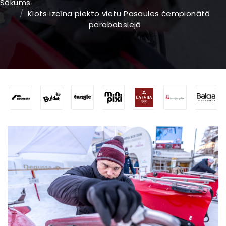
Sākums
Klots izcīna piekto vietu Pasaules čempionātā
parabobslejā