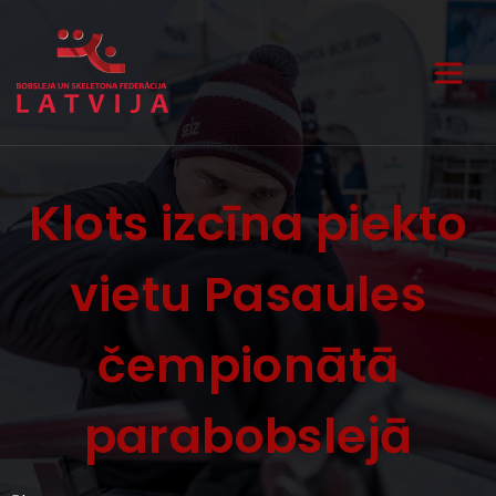
Klots izcīna piekto
vietu Pasaules
čempionātā
parabobslejā