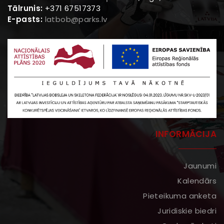
Tālrunis:
+371 67517373
E-pasts:
latbob@parks.lv
INFORMĀCIJA
Jaunumi
Kalendārs
Pieteikuma anketa
Juridiskie biedri