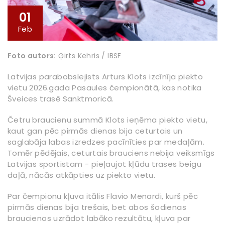
01
Feb
Foto autors:
Ģirts Kehris / IBSF
Latvijas parabobslejists Arturs Klots izcīnīja piekto
vietu 2026.gada Pasaules čempionātā, kas notika
Šveices trasē Sanktmoricā.
Četru braucienu summā Klots ieņēma piekto vietu,
kaut gan pēc pirmās dienas bija ceturtais un
saglabāja labas izredzes pacīnīties par medaļām.
Tomēr pēdējais, ceturtais brauciens nebija veiksmīgs
Latvijas sportistam - pieļaujot kļūdu trases beigu
daļā, nācās atkāpties uz piekto vietu.
Par čempionu kļuva itālis Flavio Menardi, kurš pēc
pirmās dienas bija trešais, bet abos šodienas
braucienos uzrādot labāko rezultātu, kļuva par