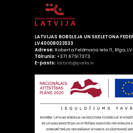
LATVIJAS BOBSLEJA UN SKELETONA FEDE
LV40008023533
Adrese:
Roberta Feldmaņa iela 11, Rīga, LV
Tālrunis:
+371 67517373
E-pasts:
latbob@parks.lv