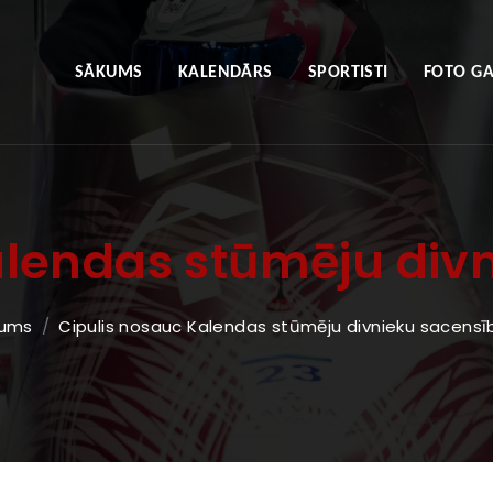
SĀKUMS
KALENDĀRS
SPORTISTI
FOTO GA
alendas stūmēju di
ums
Cipulis nosauc Kalendas stūmēju divnieku sacens