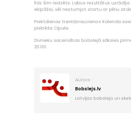
līdz šim redzēts. Labus rezultātus uzrādīja 
ekipāžai, vēl nestumjot startu ar pilnu atdevi
Piektdienas treniņbraucienos Kalenda sasn
piebilda Cipulis.
Divnieku sacensības bobslejā sāksies pirmdie
20.00.
Autors :
Bobslejs.lv
Latvijas bobsleja un ske