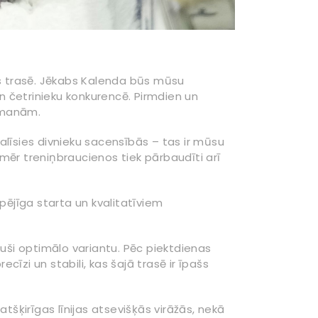
nas trasē. Jēkabs Kalenda būs mūsu
an četrinieku konkurencē. Pirmdien un
kamanām.
dalīsies divnieku sacensībās – tas ir mūsu
mēr treniņbraucienos tiek pārbaudīti arī
pējīga starta un kvalitatīviem
uši optimālo variantu. Pēc piektdienas
cīzi un stabili, kas šajā trasē ir īpašs
tšķirīgas līnijas atsevišķās virāžās, nekā