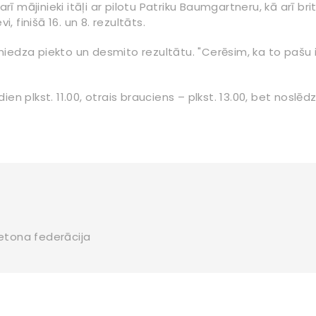
arī mājinieki itāļi ar pilotu Patriku Baumgartneru, kā arī br
, finišā 16. un 8. rezultāts.
iedza piekto un desmito rezultātu. "Cerēsim, ka to pašu 
n plkst. 11.00, otrais brauciens – plkst. 13.00, bet noslēdz
letona federācija