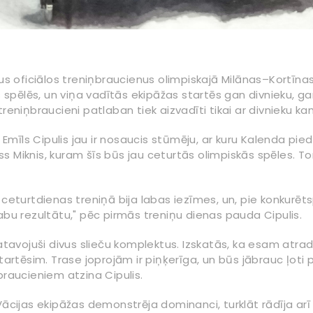
vus oficiālos treniņbraucienus olimpiskajā Milānas–Kortī
s spēlēs, un viņa vadītās ekipāžas startēs gan divnieku, g
treniņbraucieni patlaban tiek aizvadīti tikai ar divnieku 
s Emīls Cipulis jau ir nosaucis stūmēju, ar kuru Kalenda pie
 Miknis, kuram šīs būs jau ceturtās olimpiskās spēles. To
 ceturtdienas treniņā bija labas iezīmes, un, pie konkurēts
abu rezultātu," pēc pirmās treniņu dienas pauda Cipulis.
vojuši divus slieču komplektus. Izskatās, ka esam atrad
artēsim. Trase joprojām ir piņķerīga, un būs jābrauc ļoti pre
braucieniem atzina Cipulis.
ācijas ekipāžas demonstrēja dominanci, turklāt rādīja arī a