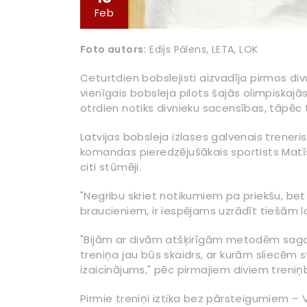
Feb
Foto autors:
Edijs Pālens, LETA, LOK
Ceturtdien bobslejisti aizvadīja pirmos di
vienīgais bobsleja pilots šajās olimpiskajā
otrdien notiks divnieku sacensības, tāpēc 
Latvijas bobsleja izlases galvenais treneri
komandas pieredzējušākais sportists Matīss
citi stūmēji.
"Negribu skriet notikumiem pa priekšu, bet
braucieniem, ir iespējams uzrādīt tiešām l
"Bijām ar divām atšķirīgām metodēm sagata
treniņa jau būs skaidrs, ar kurām sliecēm st
izaicinājums," pēc pirmajiem diviem treniņ
Pirmie treniņi iztika bez pārsteigumiem – V