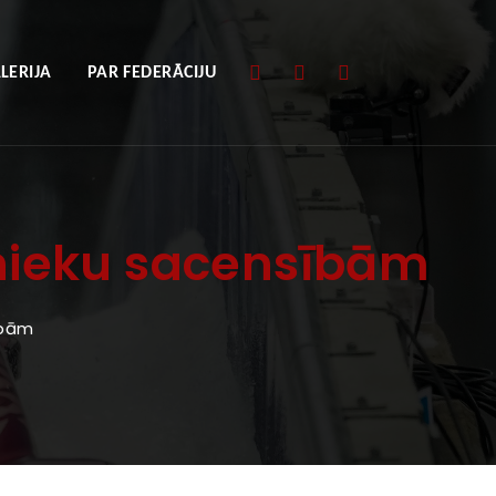
LERIJA
PAR FEDERĀCIJU
vnieku sacensībām
ībām